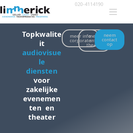
020-4114190
Topkwalite
neem
meer info
meer
contact
corporate
info
it
op
theater
audiovisue
le
diensten
voor
zakelijke
evenemen
ten en
theater