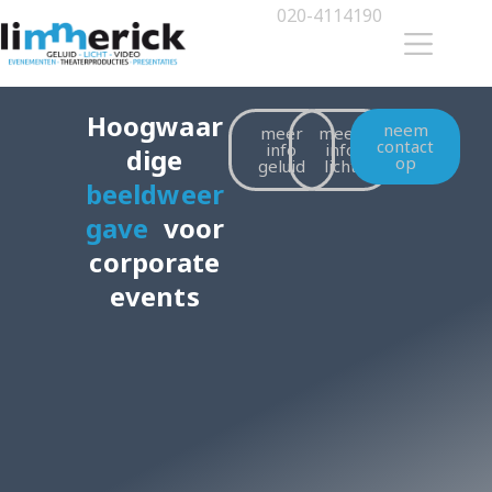
020-4114190
Hoogwaar
neem
meer
meer
contact
info
info
dige
op
geluid
licht
beeldweer
gave
voor
corporate
events