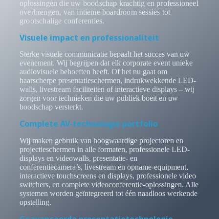
oplossingen die uw boodschap krachtig en professioneel
overbrengen, van intieme boardroom sessies tot
grootschalige conferenties.
Visuele impact en professionaliteit
Sterke visuele communicatie bepaalt het succes van uw
evenement. Wij begrijpen dat elk corporate event unieke
audiovisuele behoeften heeft. Of het nu gaat om
haarscherpe presentatieschermen, indrukwekkende LED-
walls, livestream faciliteiten of interactieve displays – wij
zorgen voor technieken die uw publiek boeit en uw
boodschap versterkt.
Complete AV-technologie portfolio
Wij maken gebruik van hoogwaardige projectoren en
projectieschermen in alle formaten, professionele LED-
displays en videowalls, presentatie- en
conferentiecamera’s, livestream en opname-equipment,
interactieve touchscreens en displays, professionele video
switchers, en complete videoconferentie-oplossingen. Alle
systemen worden geïntegreerd tot één naadloos werkende
opstelling.