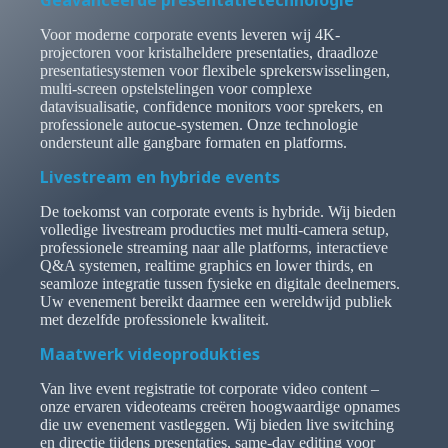
Geavanceerde presentatietechnologie
Voor moderne corporate events leveren wij 4K-
projectoren voor kristalheldere presentaties, draadloze
presentatiesystemen voor flexibele sprekerswisselingen,
multi-screen opstelstelingen voor complexe
datavisualisatie, confidence monitors voor sprekers, en
professionele autocue-systemen. Onze technologie
ondersteunt alle gangbare formaten en platforms.
Livestream en hybride events
De toekomst van corporate events is hybride. Wij bieden
volledige livestream producties met multi-camera setup,
professionele streaming naar alle platforms, interactieve
Q&A systemen, realtime graphics en lower thirds, en
seamloze integratie tussen fysieke en digitale deelnemers.
Uw evenement bereikt daarmee een wereldwijd publiek
met dezelfde professionele kwaliteit.
Maatwerk videoprodukties
Van live event registratie tot corporate video content –
onze ervaren videoteams creëren hoogwaardige opnames
die uw evenement vastleggen. Wij bieden live switching
en directie tijdens presentaties, same-day editing voor