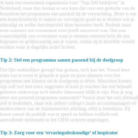
Je kunt een evenement organiseren voor “Top-500 bedrijven” in
Nederland, maar dan bestaat er een kans dat voor een gedeelte van de
bezoekers het programma niet aansluit bij de verwachting. Beter is om
een brancheselectie te maken en vervolgens goed na te denken wie je
uitnodigt en welke functieprofiel deze bezoeker heeft. Bedenk maar
eens wanneer een evenement voor jezelf succesvol was. Dat was
waarschijnlijk een evenement waar je mensen ontmoet hebt die jou
begrepen en gelijkwaardig aan je waren, omdat zij in dezelfde wereld
werken waar je dagelijks actief in bent.
Tip 2: Stel een programma samen passend bij de doelgroep
Dat lijkt makkelijker gezegd dan gedaan, toch kan het. Vooral door
ruim van tevoren in gesprek te gaan en jouw plannen voor het
programma met klanten uit de doelgroep te delen. Misschien komen
zijn zelf wel met extra suggesties of kom je erachter dat een bepaald
gekozen onderwerp toch minder interessant blijkt te zijn. Hoe je nog
meer een passend programma samenstelt? Vooral door het niet allemaal
zelf te bedenken, maar ook andere collega’s zoals accountmanagers of
medewerkers van de klantenservice afdeling, erbij te betrekken. Zij
horen vanuit de praktijk wat er speelt en hebben wellicht ook
aanvullende informatie in het CRM systeem opgeslagen.
Tip 3: Zorg voor een ‘ervaringsdeskundige’ of inspirator