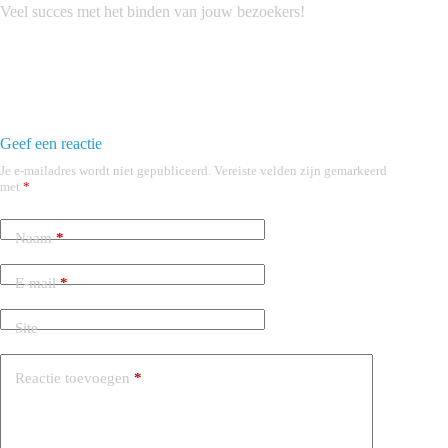
Veel succes met het binden van jouw bezoekers!
Geef een reactie
Je e-mailadres wordt niet gepubliceerd.
Vereiste velden zijn gemarkeerd
met
*
Naam
*
E-mail
*
Site
Reactie toevoegen
*