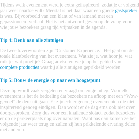
Tijdens welk evenement werd je extra geïnspireerd, zodat je er volgend
jaar weer naartoe wilt? Meestal is het daar waar een goede
gastspreker
is was. Bijvoorbeeld van een klant of van iemand met een
gepassioneerd verhaal. Het is het antwoord geven op de vraag voor
wie jouw bezoekers graag tijd vrijmaken in de agenda.
Tip 4: Denk aan alle zintuigen
De twee toverwoorden zijn “Customer Experience.” Het gaat om de
totale klantbeleving van het evenement. Wat zie je, wat hoor je, wat
ruik je, wat proef je? Graag adviseren we je op het gebied van
complete producties
waarbij alle zintuigen geprikkeld worden.
Tip 5: Bouw de energie op naar een hoogtepunt
Deze tip wordt vaak vergeten en vraagt om enige uitleg. Voor elk
evenement is het de bedoeling dat bezoekers na afloop met een “Wow-
gevoel” de deur uit gaan. Er zijn echter genoeg evenementen die niet
inspirerend genoeg eindigen. Dan wordt er de dag erna ook niet over
doorgesproken. Zorg dus voor een knallende slotact, zodat bezoekers
er op de parkeerplaats nog over napraten. Want pas dan komen ze het
volgende jaar weer terug en zullen zij hun prikkelende ervaring delen
met anderen.