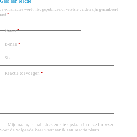
Geef een reactie
Je e-mailadres wordt niet gepubliceerd.
Vereiste velden zijn gemarkeerd
met
*
Naam
*
E-mail
*
Site
Reactie toevoegen
*
Mijn naam, e-mailadres en site opslaan in deze browser
voor de volgende keer wanneer ik een reactie plaats.