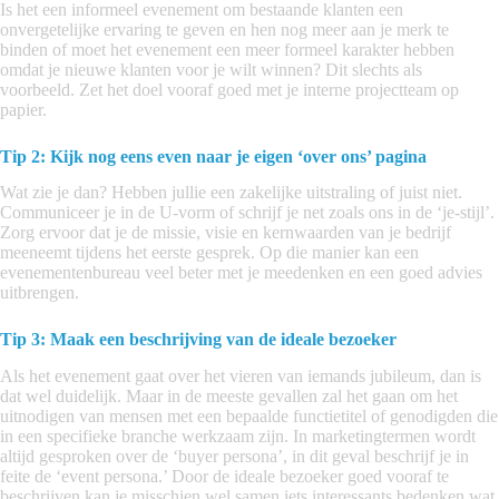
Is het een informeel evenement om bestaande klanten een
onvergetelijke ervaring te geven en hen nog meer aan je merk te
binden of moet het evenement een meer formeel karakter hebben
omdat je nieuwe klanten voor je wilt winnen? Dit slechts als
voorbeeld. Zet het doel vooraf goed met je interne projectteam op
papier.
Tip 2: Kijk nog eens even naar je eigen ‘over ons’ pagina
Wat zie je dan? Hebben jullie een zakelijke uitstraling of juist niet.
Communiceer je in de U-vorm of schrijf je net zoals ons in de ‘je-stijl’.
Zorg ervoor dat je de missie, visie en kernwaarden van je bedrijf
meeneemt tijdens het eerste gesprek. Op die manier kan een
evenementenbureau veel beter met je meedenken en een goed advies
uitbrengen.
Tip 3: Maak een beschrijving van de ideale bezoeker
Als het evenement gaat over het vieren van iemands jubileum, dan is
dat wel duidelijk. Maar in de meeste gevallen zal het gaan om het
uitnodigen van mensen met een bepaalde functietitel of genodigden die
in een specifieke branche werkzaam zijn. In marketingtermen wordt
altijd gesproken over de ‘buyer persona’, in dit geval beschrijf je in
feite de ‘event persona.’ Door de ideale bezoeker goed vooraf te
beschrijven kan je misschien wel samen iets interessants bedenken wat