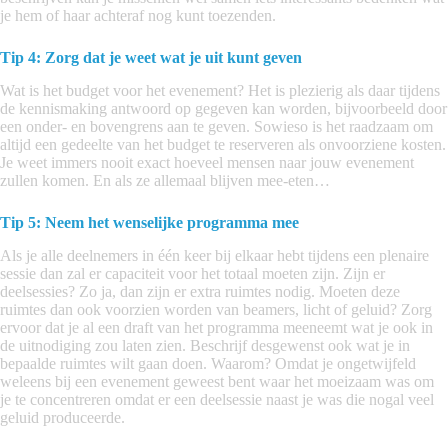
je hem of haar achteraf nog kunt toezenden.
Tip 4: Zorg dat je weet wat je uit kunt geven
Wat is het budget voor het evenement? Het is plezierig als daar tijdens
de kennismaking antwoord op gegeven kan worden, bijvoorbeeld door
een onder- en bovengrens aan te geven. Sowieso is het raadzaam om
altijd een gedeelte van het budget te reserveren als onvoorziene kosten.
Je weet immers nooit exact hoeveel mensen naar jouw evenement
zullen komen. En als ze allemaal blijven mee-eten…
Tip 5: Neem het wenselijke programma mee
Als je alle deelnemers in één keer bij elkaar hebt tijdens een plenaire
sessie dan zal er capaciteit voor het totaal moeten zijn. Zijn er
deelsessies? Zo ja, dan zijn er extra ruimtes nodig. Moeten deze
ruimtes dan ook voorzien worden van beamers, licht of geluid? Zorg
ervoor dat je al een draft van het programma meeneemt wat je ook in
de uitnodiging zou laten zien. Beschrijf desgewenst ook wat je in
bepaalde ruimtes wilt gaan doen. Waarom? Omdat je ongetwijfeld
weleens bij een evenement geweest bent waar het moeizaam was om
je te concentreren omdat er een deelsessie naast je was die nogal veel
geluid produceerde.